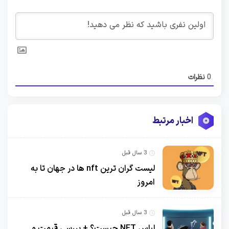
0
نظرات
اخبار مرتبط
3 سال قبل
لیست گران ترین nft ها در جهان تا به
امروز
3 سال قبل
لباس NFT چیست؟ + بررسی قیمت و