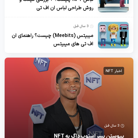
روش طراحی لباس ان اف تی
3 سال قبل
میبیتس (Meebits) چیست؟ راهنمای ان
اف تی های میبیتس
اخبار NFT
3 سال قبل
پیوستن پسر اسنوپ داگ به NFT