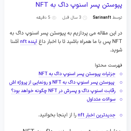
پیوستن پسر اسنوپ داگ به NFT
توسط
Sarinanft
3 سال قبل
5 دقیقه
در این مقاله می پردازیم به پیوستن پسر اسنوپ داگ به
NFT پس با ما همراه باشید تا با اخبار داغ
آشنا
آینده nft
شوید.
فهرست محتوا
جزئیات پیوستن پسر اسنوپ داگ به NFT
پیوستن پسر اسنوپ داگ به NFT و رونمایی از پروژه اش
رقابت اسنوپ داگ و پسرش در NFT چگونه خواهد بود؟
سوالات متداول
را از اینجا بخوانید.
جدیدترین اخبار nft