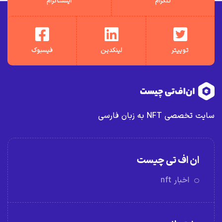
تلگرام
اینستاگرام
توییتر
لینکدین
فیسبوک
سایت تخصصی NFT به زبان فارسی
ان اف تی چیست
اخبار nft